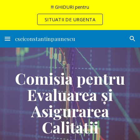
!!! GHIDURI pentru
Skip to main content
Skip to navigation
SITUATII DE URGENTA
cseiconstantinpaunescu
Comisia pentru
Evaluarea și
Asigurarea
Calitatii