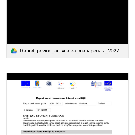
Raport_privind_activitatea_manageriala_2022-2023_MARIANA_HEBER.pdf