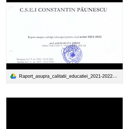
Raport_asupra_calitatii_educatiei_2021-2022_MARIANA_HEBER_CSEI_C.PAUNESCU_RECAS.pdf