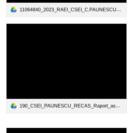
11064840_2023_RAEI_CSEI_C.PAUNESCU_RECAS.pdf
190_CSEI_PAUNESCU_RECAS_Raport_asupra_calitatii_educatiei_2023-2024-site.pdf