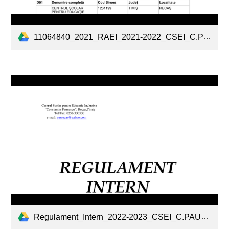
11064840_2021_RAEI_2021-2022_CSEI_C.PAUNESCU_RECAS.pdf
Regulament_Intern_2022-2023_CSEI_C.PAUNESCU_RECAS.pdf