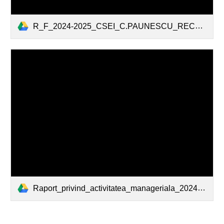
R_F_2024-2025_CSEI_C.PAUNESCU_RECAS.pdf
Raport_privind_activitatea_manageriala_2024-2025_CSEI_C.PAUNESCU_MARIANA_HEBER-site.pdf